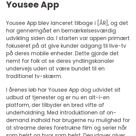
Yousee App
Yousee App blev lanceret tilbage i [ÅR], og det
har gennemgået en bemærkelsesværdig
udvikling siden da. I starten var appen primært
fokuseret på at give kunder adgang til live-tv
på deres mobile enheder. Dette gjorde det
nemt for folk at se deres yndlingskanaler
undervejs uden at være bundet til en
traditionel tv-skærm.
I årenes løb har Yousee App dog udvidet sit
udbud af tjenester og er nu en alt-i-en
platform, der tilbyder en bred vifte af
underholdning. Med introduktionen af on-
demand indhold har brugerne nu mulighed for
at streame deres foretrukne film og serier når
som helst og hvor som helst. Derudover giver