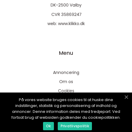
web:
www.klikko.dk
Menu
Annoncering
Om os
Cookies
På vores website bruges cookies til at huske dine
Kontakt os
indstillinger, statistik og personalisering af indhold og
Sitemap
annoncer. Denne information deles med tredjepart. Ved
fortsat brug af websiden godkender du cookiepolitikken.
Ok
Privatlivspolitik