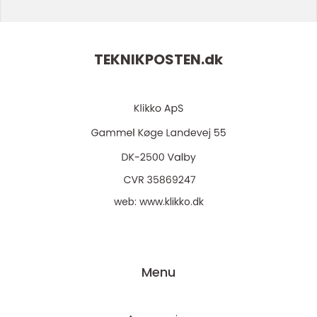
TEKNIKPOSTEN.
dk
web:
www.klikko.dk
Menu