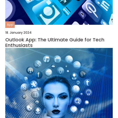
App
18. January 2024
Outlook App: The Ultimate Guide for Tech
Enthusiasts