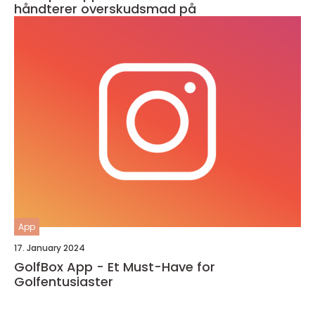
håndterer overskudsmad på
App
17. January 2024
GolfBox App - Et Must-Have for
Golfentusiaster