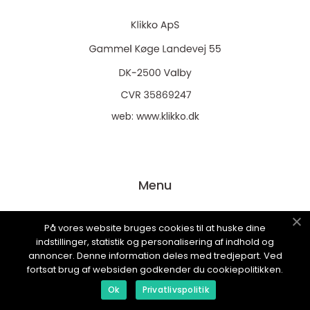
web:
www.klikko.dk
Menu
På vores website bruges cookies til at huske dine
Annoncering
indstillinger, statistik og personalisering af indhold og
Om os
annoncer. Denne information deles med tredjepart. Ved
fortsat brug af websiden godkender du cookiepolitikken.
Cookies
Ok
Privatlivspolitik
Kontakt os