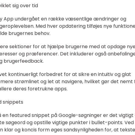
let sig over tid
lay App undergået en række væsentlige ændringer og
geroplevelsen. Med hver opdatering tilføjes nye funktion
ylde brugernes behov.
flere sektioner for at hjælpe brugerne med at opdage ny
teresser og præferencer. Det inkluderer også anbefaling
og brugerfeedback.
t kontinuerligt forbedret for at sikre en intuitiv og glat
mere strømlinet og let at navigere, hvilket gør det nemt 
allere deres foretrukne apps.
d snippets
 en featured snippet på Google-søgninger er det vigtigt 
 søgeord og opstille vigtige punkter i bullet-points. Ved
en klar og koncis form øges sandsynligheden for, at tekst