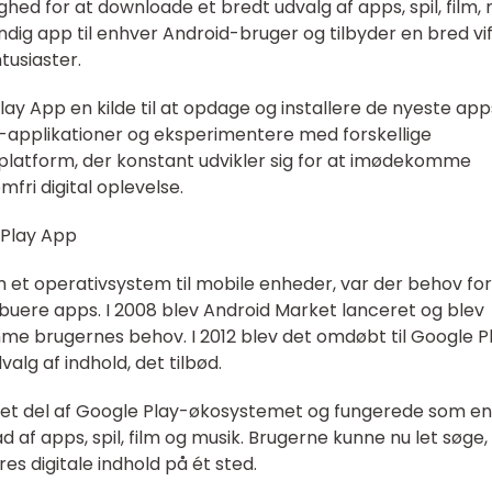
hed for at downloade et bredt udvalg af apps, spil, film,
ig app til enhver Android-bruger og tilbyder en bred vif
tusiaster.
ay App en kilde til at opdage og installere de nyeste app
ts-applikationer og eksperimentere med forskellige
 platform, der konstant udvikler sig for at imødekomme
fri digital oplevelse.
 Play App
 et operativsystem til mobile enheder, var der behov for
tribuere apps. I 2008 blev Android Market lanceret og blev
me brugernes behov. I 2012 blev det omdøbt til Google P
valg af indhold, det tilbød.
ret del af Google Play-økosystemet og fungerede som en
 af apps, spil, film og musik. Brugerne kunne nu let søge,
es digitale indhold på ét sted.