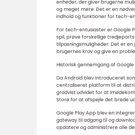
enheder, der giver brugerne mulig
og meget mere. Det er en nødvend
indhold og funktioner for tech-en
For tech-entusiaster er Google Pl
spil, prøve forskellige tredjepar
tilpasningsmuligheder. Det er en
brugernes krav og give en problem
Historisk gennemgang af Google
Da Android blev introduceret som
centraliseret platform til at dis
gradvist udvidet for at imødekom
Store for at afspejle det brede ud
Google Play App blev en integre
gateway til adgang til og download
opdatere og administrere alle der