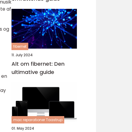
 musik
te af
s og
fibernet
11. July 2024
Alt om fibernet: Den
ultimative guide
 en
lay
mac reparationer Taastrup
01. May 2024