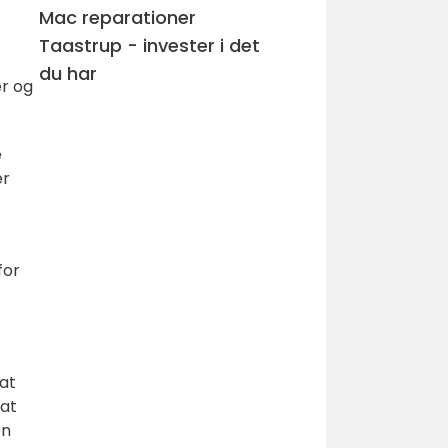
Mac reparationer
Taastrup - invester i det
du har
er og
e
er
for
at
 at
en