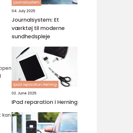
journalsystem
04. July 2025
Journalsystem: Et
værktøj til moderne
sundhedspleje
appen
g
Ipad reparation Herning
02. June 2025
IPad reparation i Herning
t kan