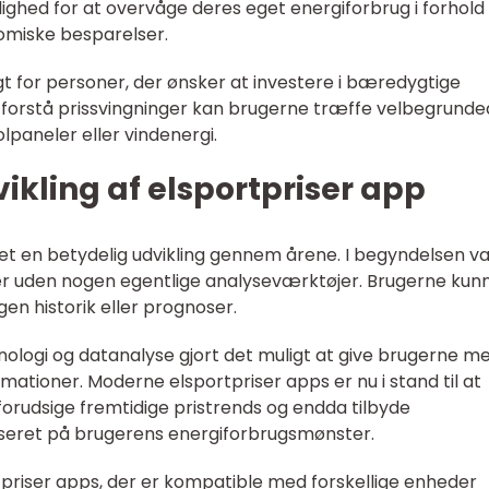
ghed for at overvåge deres eget energiforbrug i forhold t
onomiske besparelser.
gt for personer, der ønsker at investere i bæredygtige
g forstå prissvingninger kan brugerne træffe velbegrund
lpaneler eller vindenergi.
ikling af elsportpriser app
t en betydelig udvikling gennem årene. I begyndelsen va
ter uden nogen egentlige analyseværktøjer. Brugerne kun
gen historik eller prognoser.
knologi og datanalyse gjort det muligt at give brugerne m
tioner. Moderne elsportpriser apps er nu i stand til at
 forudsige fremtidige pristrends og endda tilbyde
seret på brugerens energiforbrugsmønster.
priser apps, der er kompatible med forskellige enheder