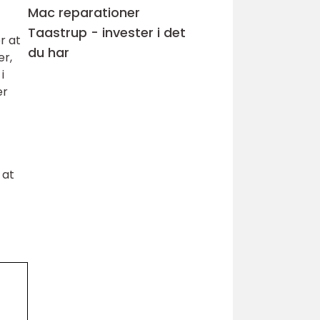
Mac reparationer
Taastrup - invester i det
r at
du har
er,
i
er
 at