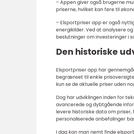
– Appen giver også brugerne muli
priserne, hvilket kan føre til øk
– Elsportpriser app er også nytti
energikilder. Ved at analysere o
beslutninger om investeringer i so
Den historiske udv
Elsportpriser app har gennemgåe
begrænset til enkle prisoversig
kun se de aktuelle priser uden no
Dog har udviklingen inden for te
avancerede og dybtgående informa
levere historiske data om priser,
personaliserede anbefalinger ba
I dag kan man nemt finde elsport