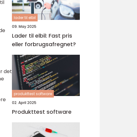
il
lader til elbil
09. May 2025
ede
Lader til elbil: Fast pris
eller forbrugsafregnet?
r det
ne
produkttest software
ere
02. April 2025
Produkttest software