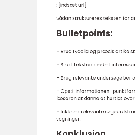
: [indsæt url]
Sådan struktureres teksten for a
Bulletpoints:
– Brug tydelig og præcis artikels
– Start teksten med et interessan
– Brug relevante undersøgelser og
– Opstil informationen i punktfor
læseren at danne et hurtigt over
– Inkluder relevante søgeordsfras
søgninger.
Konklusion