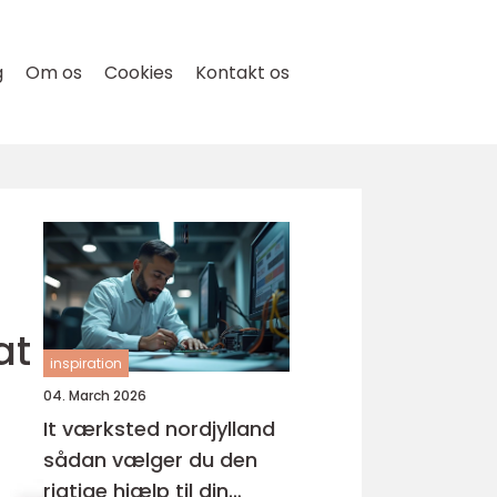
g
Om os
Cookies
Kontakt os
at
inspiration
04. March 2026
It værksted nordjylland
sådan vælger du den
rigtige hjælp til din